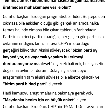
Temmuz’un 9. Yıldönümü hamasete boğulmaz, mazeret
üretmeden muhakemeye vesile olur.”
Cumhurbaşkanı Erdoğan pragmatist bir lider. Beştepe’den
çıkmasa bile eskiden olduğu gibi gerçek anlamda halka
temas halinde olmasa bile çıkan tablonun farkındadır.
Partisinin birinci parti olmadığını, her geçen gün partisinin
oylarının eridiğini, birinci sıraya CHP’nin oturduğu
gerçeğini biliyordur. Aksini söyleyecek
“bizim parti oy
kaybediyor, ne yaparsak yapalım bu erimeyi
durduramıyoruz maalesef”
diyecek hali yok, bu siyasetin
doğasına aykırı bir durum. Dolayısıyla kamuoyu
araştırmaları tam aksini söylese bile elbette çıkacak ve
“bizim parti birinci parti”
diyecek.
Hadi kamuoyu araştırmalarına bakmaya gerek yok,
“Meydanlar benim için en büyük anket”
diyen
Cumhurbaşkanı Erdoğan, CHP’nin 19 Mart Operasyonları