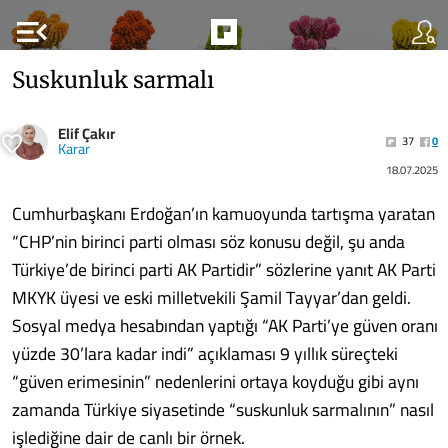
menu_open
Suskunluk sarmalı
Elif Çakır
37
0
Karar
18.07.2025
Cumhurbaşkanı Erdoğan’ın kamuoyunda tartışma yaratan
“CHP’nin birinci parti olması söz konusu değil, şu anda
Türkiye’de birinci parti AK Partidir” sözlerine yanıt AK Parti
MKYK üyesi ve eski milletvekili Şamil Tayyar’dan geldi.
Sosyal medya hesabından yaptığı “AK Parti’ye güven oranı
yüzde 30’lara kadar indi” açıklaması 9 yıllık süreçteki
“güven erimesinin” nedenlerini ortaya koyduğu gibi aynı
zamanda Türkiye siyasetinde “suskunluk sarmalının” nasıl
işlediğine dair de canlı bir örnek.