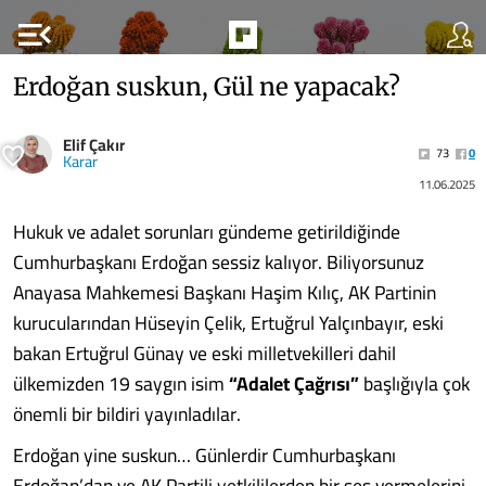
menu_open
Erdoğan suskun, Gül ne yapacak?
Elif Çakır
73
0
Karar
11.06.2025
Hukuk ve adalet sorunları gündeme getirildiğinde
Cumhurbaşkanı Erdoğan sessiz kalıyor. Biliyorsunuz
Anayasa Mahkemesi Başkanı Haşim Kılıç, AK Partinin
kurucularından Hüseyin Çelik, Ertuğrul Yalçınbayır, eski
bakan Ertuğrul Günay ve eski milletvekilleri dahil
ülkemizden 19 saygın isim
“Adalet Çağrısı”
başlığıyla çok
önemli bir bildiri yayınladılar.
Erdoğan yine suskun… Günlerdir Cumhurbaşkanı
Erdoğan’dan ve AK Partili yetkililerden bir ses vermelerini