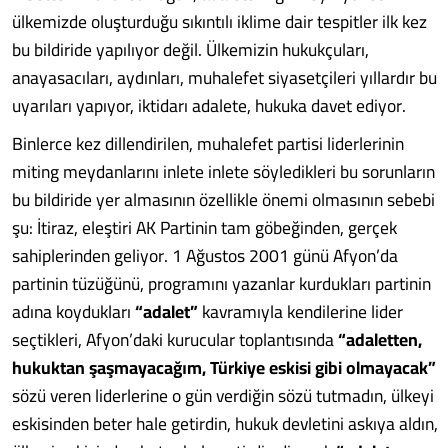
ülkemizde oluşturduğu sıkıntılı iklime dair tespitler ilk kez
bu bildiride yapılıyor değil. Ülkemizin hukukçuları,
anayasacıları, aydınları, muhalefet siyasetçileri yıllardır bu
uyarıları yapıyor, iktidarı adalete, hukuka davet ediyor.
Binlerce kez dillendirilen, muhalefet partisi liderlerinin
miting meydanlarını inlete inlete söyledikleri bu sorunların
bu bildiride yer almasının özellikle önemi olmasının sebebi
şu: İtiraz, eleştiri AK Partinin tam göbeğinden, gerçek
sahiplerinden geliyor. 1 Ağustos 2001 günü Afyon’da
partinin tüzüğünü, programını yazanlar kurdukları partinin
adına koydukları
“adalet”
kavramıyla kendilerine lider
seçtikleri, Afyon’daki kurucular toplantısında
“adaletten,
hukuktan şaşmayacağım, Türkiye eskisi gibi olmayacak”
sözü veren liderlerine o gün verdiğin sözü tutmadın, ülkeyi
eskisinden beter hale getirdin, hukuk devletini askıya aldın,