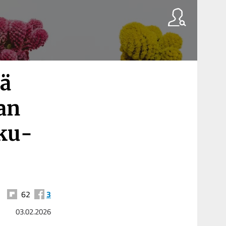
tä
nan
­ku­
62
3
03.02.2026