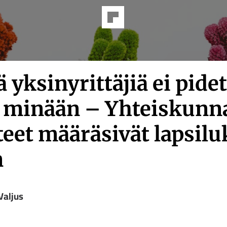
yk­sin­yrit­tä­jiä ei pide
 minään – Yh­teis­kun­
eet mää­rä­si­vät lap­si­lu
n
Valjus