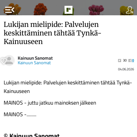
menu_open
Lukijan mielipide: Palvelujen
keskittäminen tähtää Tynkä-
Kainuuseen
Kainuun Sanomat
30
0
Kainuun Sanomat
04.06.2026
Lukijan mielipide: Palvelujen keskittäminen tähtää Tynkä-
Kainuuseen
MAINOS - juttu jatkuu mainoksen jälkeen
MAINOS -........
© Kainuun Sanomat