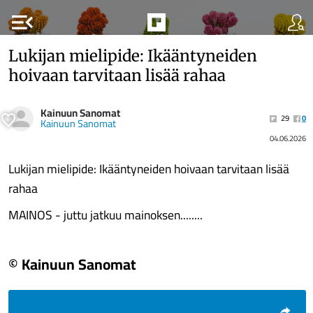
menu_open
Lukijan mielipide: Ikääntyneiden
hoivaan tarvitaan lisää rahaa
Kainuun Sanomat
29
0
Kainuun Sanomat
04.06.2026
Lukijan mielipide: Ikääntyneiden hoivaan tarvitaan lisää
rahaa
MAINOS - juttu jatkuu mainoksen........
© Kainuun Sanomat