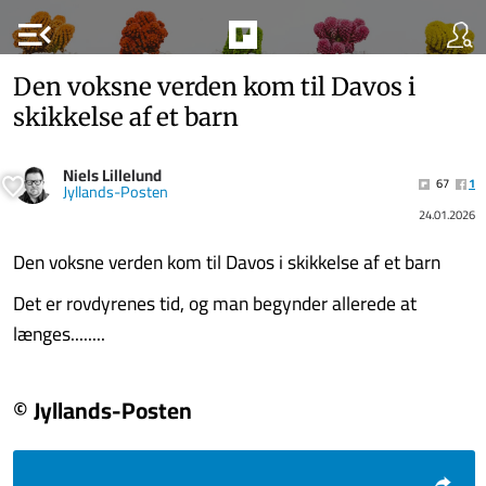
menu_open
Den voksne verden kom til Davos i
skikkelse af et barn
Niels Lillelund
67
1
Jyllands-Posten
24.01.2026
Den voksne verden kom til Davos i skikkelse af et barn
Det er rovdyrenes tid, og man begynder allerede at
længes........
© Jyllands-Posten