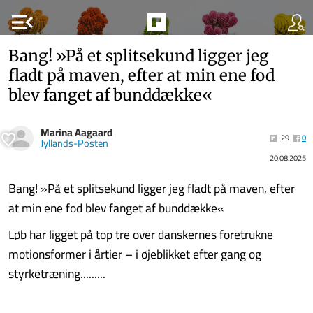
menu_open
Bang! »På et splitsekund ligger jeg
fladt på maven, efter at min ene fod
blev fanget af bunddække«
Marina Aagaard
29
0
Jyllands-Posten
20.08.2025
Bang! »På et splitsekund ligger jeg fladt på maven, efter
at min ene fod blev fanget af bunddække«
Løb har ligget på top tre over danskernes foretrukne
motionsformer i årtier – i øjeblikket efter gang og
styrketræning.........