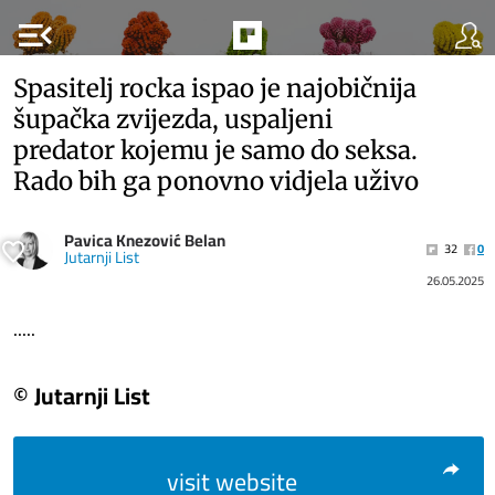
menu_open
Spasitelj rocka ispao je najobičnija
šupačka zvijezda, uspaljeni
predator kojemu je samo do seksa.
Rado bih ga ponovno vidjela uživo
Pavica Knezović Belan
32
0
Jutarnji List
26.05.2025
.....
© Jutarnji List
visit website