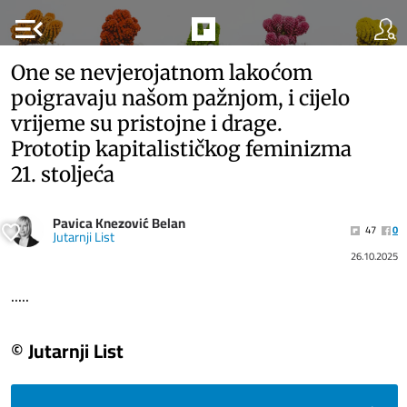
menu_open
One se nevjerojatnom lakoćom
poigravaju našom pažnjom, i cijelo
vrijeme su pristojne i drage.
Prototip kapitalističkog feminizma
21. stoljeća
Pavica Knezović Belan
47
0
Jutarnji List
26.10.2025
.....
© Jutarnji List