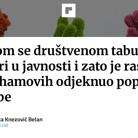
om se društvenom tabu
i u javnosti i zato je r
hamovih odjeknuo po
be
ca Knezović Belan
i List