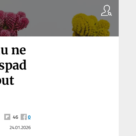
u ne
aspad
put
46
0
24.01.2026