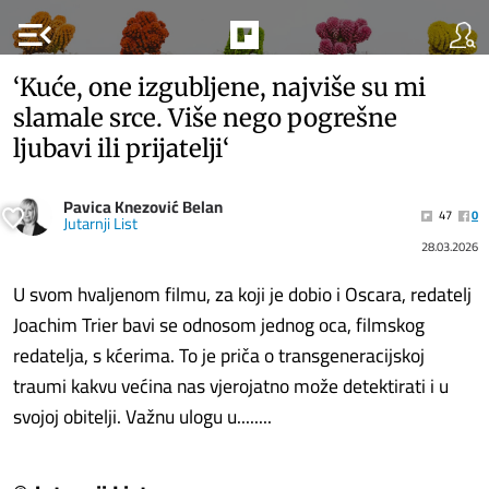
menu_open
‘Kuće, one izgubljene, najviše su mi
slamale srce. Više nego pogrešne
ljubavi ili prijatelji‘
Pavica Knezović Belan
47
0
Jutarnji List
28.03.2026
U svom hvaljenom filmu, za koji je dobio i Oscara, redatelj
Joachim Trier bavi se odnosom jednog oca, filmskog
redatelja, s kćerima. To je priča o transgeneracijskoj
traumi kakvu većina nas vjerojatno može detektirati i u
svojoj obitelji. Važnu ulogu u........