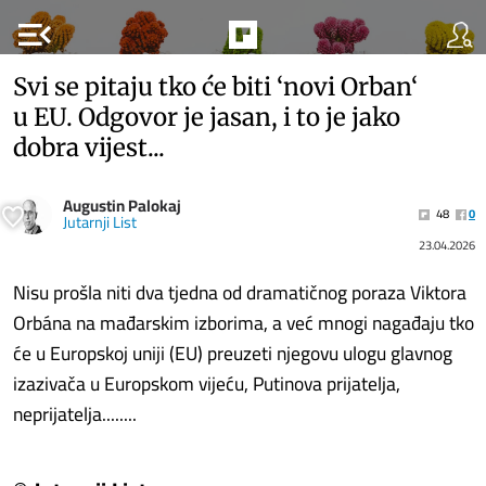
menu_open
Svi se pitaju tko će biti ‘novi Orban‘
u EU. Odgovor je jasan, i to je jako
dobra vijest...
Augustin Palokaj
48
0
Jutarnji List
23.04.2026
Nisu prošla niti dva tjedna od dramatičnog poraza Viktora
Orbán​a na mađarskim izborima, a već mnogi nagađaju tko
će u Europskoj uniji (EU) preuzeti njegovu ulogu glavnog
izazivača u Europskom vijeću, Putinova prijatelja,
neprijatelja........