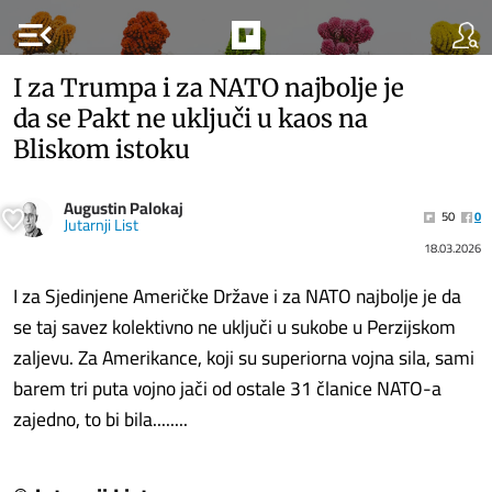
menu_open
I za Trumpa i za NATO najbolje je
da se Pakt ne uključi u kaos na
Bliskom istoku
Augustin Palokaj
50
0
Jutarnji List
18.03.2026
I za Sjedinjene Američke Države i za NATO najbolje je da
se taj savez kolektivno ne uključi u sukobe u Perzijskom
zaljevu. Za Amerikance, koji su superiorna vojna sila, sami
barem tri puta vojno jači od ostale 31 članice NATO-a
zajedno, to bi bila........