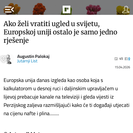
menu_open
Ako želi vratiti ugled u svijetu,
Europskoj uniji ostalo je samo jedno
rješenje
Augustin Palokaj
45
0
Jutarnji List
15.04.2026
Europska unija danas izgleda kao osoba koja s
kalkulatorom u desnoj ruci i daljinskim upravljačem u
lijevoj prebacuje kanale na televiziji i gleda vijesti iz
Perzijskog zaljeva razmišljajući kako će ti događaji utjecati
na cijenu nafte i plina........