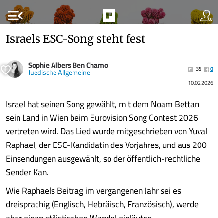
menu_open
Israels ESC-Song steht fest
Sophie Albers Ben Chamo
35
0
Juedische Allgemeine
10.02.2026
Israel hat seinen Song gewählt, mit dem Noam Bettan
sein Land in Wien beim Eurovision Song Contest 2026
vertreten wird. Das Lied wurde mitgeschrieben von Yuval
Raphael, der ESC-Kandidatin des Vorjahres, und aus 200
Einsendungen ausgewählt, so der öffentlich-rechtliche
Sender Kan.
Wie Raphaels Beitrag im vergangenen Jahr sei es
dreisprachig (Englisch, Hebräisch, Französisch), werde
aber einen stilistischen Wandel einläuten.........