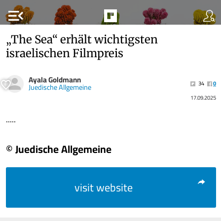
menu_open
„The Sea“ erhält wichtigsten
israelischen Filmpreis
Ayala Goldmann
34
0
Juedische Allgemeine
17.09.2025
.....
© Juedische Allgemeine
visit website