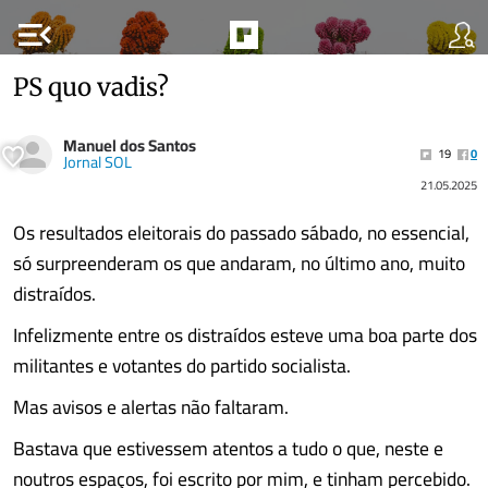
menu_open
PS quo vadis?
Manuel dos Santos
19
0
Jornal SOL
21.05.2025
Os resultados eleitorais do passado sábado, no essencial,
só surpreenderam os que andaram, no último ano, muito
distraídos.
Infelizmente entre os distraídos esteve uma boa parte dos
militantes e votantes do partido socialista.
Mas avisos e alertas não faltaram.
Bastava que estivessem atentos a tudo o que, neste e
noutros espaços, foi escrito por mim, e tinham percebido.