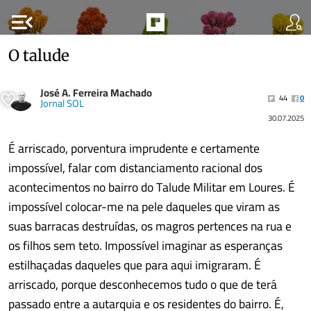
menu_open
O talude
José A. Ferreira Machado
44
0
Jornal SOL
30.07.2025
É arriscado, porventura imprudente e certamente
impossível, falar com distanciamento racional dos
acontecimentos no bairro do Talude Militar em Loures. É
impossível colocar-me na pele daqueles que viram as
suas barracas destruídas, os magros pertences na rua e
os filhos sem teto. Impossível imaginar as esperanças
estilhaçadas daqueles que para aqui imigraram. É
arriscado, porque desconhecemos tudo o que de terá
passado entre a autarquia e os residentes do bairro. É,