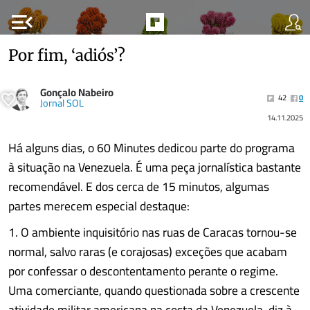
menu_open
Por fim, ‘adiós’?
Gonçalo Nabeiro
42
0
Jornal SOL
14.11.2025
Há alguns dias, o 60 Minutes dedicou parte do programa
à situação na Venezuela. É uma peça jornalística bastante
recomendável. E dos cerca de 15 minutos, algumas
partes merecem especial destaque:
1. O ambiente inquisitório nas ruas de Caracas tornou-se
normal, salvo raras (e corajosas) exceções que acabam
por confessar o descontentamento perante o regime.
Uma comerciante, quando questionada sobre a crescente
atividade militar americana na costa da Venezuela, diz à