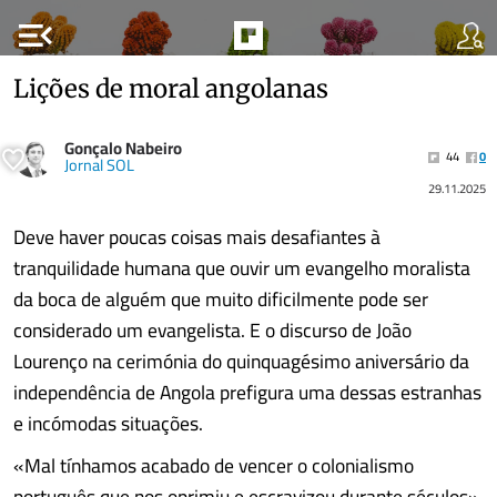
menu_open
Lições de moral angolanas
Gonçalo Nabeiro
44
0
Jornal SOL
29.11.2025
Deve haver poucas coisas mais desafiantes à
tranquilidade humana que ouvir um evangelho moralista
da boca de alguém que muito dificilmente pode ser
considerado um evangelista. E o discurso de João
Lourenço na cerimónia do quinquagésimo aniversário da
independência de Angola prefigura uma dessas estranhas
e incómodas situações.
«Mal tínhamos acabado de vencer o colonialismo
português que nos oprimiu e escravizou durante séculos»,