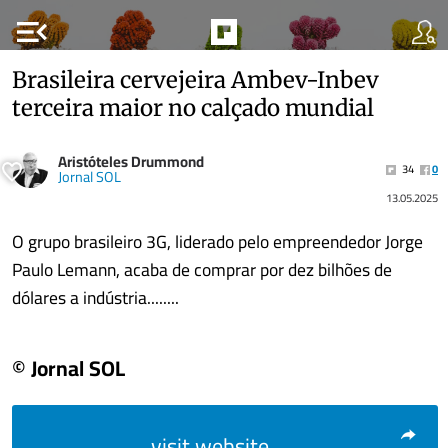
menu_open
Brasileira cervejeira Ambev-Inbev
terceira maior no calçado mundial
Aristóteles Drummond
34
0
Jornal SOL
13.05.2025
O grupo brasileiro 3G, liderado pelo empreendedor Jorge
Paulo Lemann, acaba de comprar por dez bilhões de
dólares a indústria........
© Jornal SOL
visit website