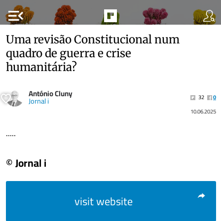
menu_open
Uma revisão Constitucional num
quadro de guerra e crise
humanitária?
António Cluny
32
0
Jornal i
10.06.2025
.....
© Jornal i
visit website