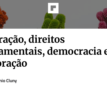
ação, direitos
amentais, democracia 
oração
nio Cluny