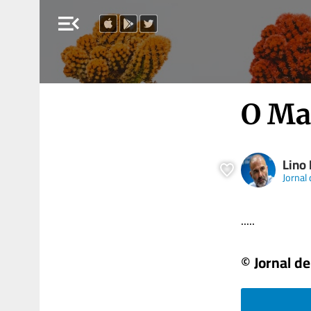
menu_open
O Ma
Lino
Jornal 
.....
© Jornal de