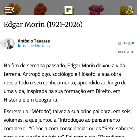
menu_open
Edgar Morin (1921-2026)
António Tavares
33
0
Jornal de Notícias
04.06.2026
No fim de semana passado, Edgar Morin deixou a vida
terrena. Antropólogo, sociólogo e filósofo, a sua obra
revela todo o seu conhecimento, aprendido ao longo de
uma vida, inspirada na sua formação em Direito, em
História e em Geografia.
Escreveu o "Método", talvez a sua principal obra, em seis
volumes, a que juntou a "Introdução ao pensamento
complexo", "Ciência com consciência" ou os "Sete saberes
para a educação do futuro". Foi com o seu "Paradigma