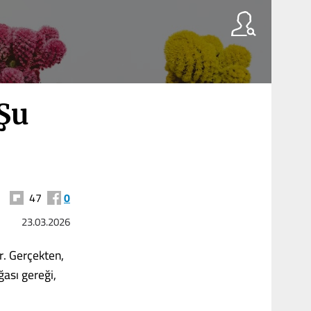
 Şu
47
0
23.03.2026
or. Gerçekten,
ğası gereği,