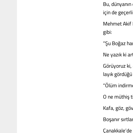
Bu, dünyanın 
için de geçerl
Mehmet Akif Er
gibi:
“Şu Boğaz har
Ne yazık ki a
Görüyoruz ki,
layık gördüğü
“Ölüm indirme
O ne müthiş ti
Kafa, göz, göv
Boşanır sırtla
Çanakkale’de 