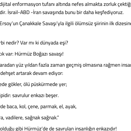
dijital enformasyon tufanı altında nefes almakta zorluk çekti
idir. İsrail-ABD -İran savaşında bunu bir daha keşfediyoruz.
soy’un Çanakkale Savaşı’yla ilgili ölümsüz şiirinin ilk dizesi
bi nedir? Var mı ki dünyada eşi?
rtık var: Hürmüz Boğazı savaşı!
 aradan yüz yıldan fazla zaman geçmiş olmasına rağmen insa
 dehşet artarak devam ediyor:
de gökler, ölü püskürmede yer;
pidir: savrulur enkazı beşer.
de baca, kol, çene, parmak, el, ayak,
ra, vadilere, sağnak sağnak.”
olduğu gibi Hürmüz’de de savrulan insanlığın enkazıdır!