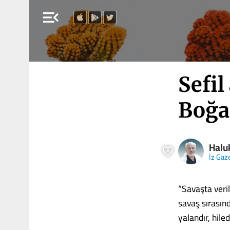
menu_open
Sefil
Boğa
Halu
İz Gaz
“Savaşta veril
savaş sırasınd
yalandır, hile