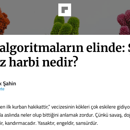
 algoritmaların elinde:
z harbi nedir?
k Şahin
ete
en ilk kurban hakikattir,” vecizesinin kökleri çok eskilere gidiy
a aslında neler olup bittiğini anlamak zordur. Çünkü savaş, do
dir, kandırmacadır. Yasaktır, engeldir, sansürdür.