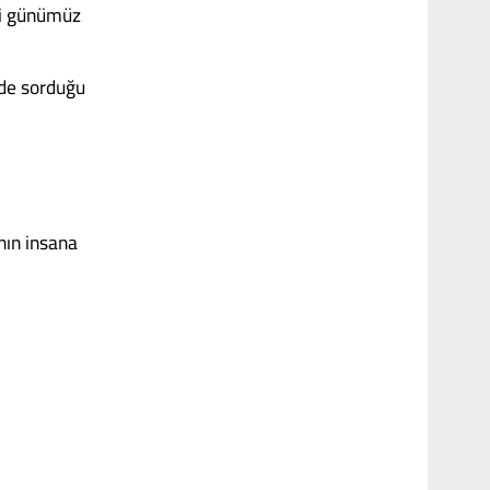
ği günümüz
nde sorduğu
nın insana