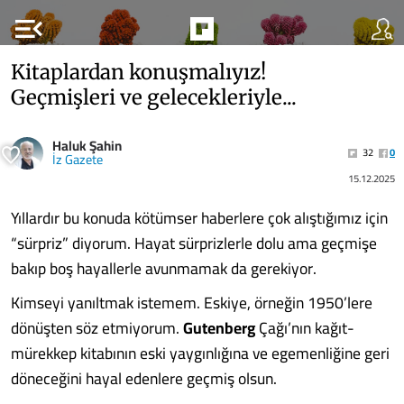
menu_open
Kitaplardan konuşmalıyız!
Geçmişleri ve gelecekleriyle...
Haluk Şahin
32
0
İz Gazete
15.12.2025
Yıllardır bu konuda kötümser haberlere çok alıştığımız için
“sürpriz” diyorum. Hayat sürprizlerle dolu ama geçmişe
bakıp boş hayallerle avunmamak da gerekiyor.
Kimseyi yanıltmak istemem. Eskiye, örneğin 1950’lere
dönüşten söz etmiyorum.
Gutenberg
Çağı’nın kağıt-
mürekkep kitabının eski yaygınlığına ve egemenliğine geri
döneceğini hayal edenlere geçmiş olsun.