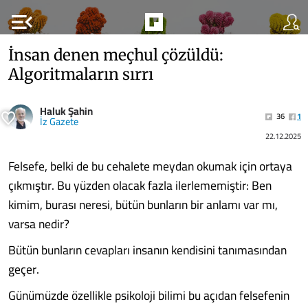
menu_open
İnsan denen meçhul çözüldü:
Algoritmaların sırrı
Haluk Şahin
36
1
İz Gazete
22.12.2025
Felsefe, belki de bu cehalete meydan okumak için ortaya
çıkmıştır. Bu yüzden olacak fazla ilerlememiştir: Ben
kimim, burası neresi, bütün bunların bir anlamı var mı,
varsa nedir?
Bütün bunların cevapları insanın kendisini tanımasından
geçer.
Günümüzde özellikle psikoloji bilimi bu açıdan felsefenin