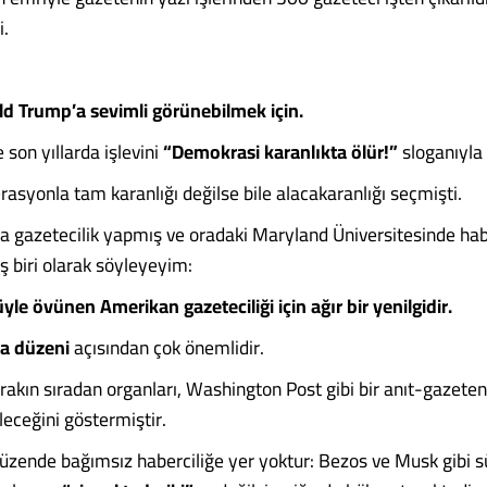
i.
d Trump’a sevimli görünebilmek için.
son yıllarda işlevini
“Demokrasi karanlıkta ölür!”
sloganıyla
asyonla tam karanlığı değilse bile alacakaranlığı seçmişti.
 gazetecilik yapmış ve oradaki Maryland Üniversitesinde habe
ş biri olarak söyleyeyim:
yle övünen Amerikan gazeteciliği için ağır bir yenilgidir.
a düzeni
açısından çok önemlidir.
akın sıradan organları, Washington Post gibi bir anıt-gazeteni
ileceğini göstermiştir.
i düzende bağımsız haberciliğe yer yoktur: Bezos ve Musk gibi 