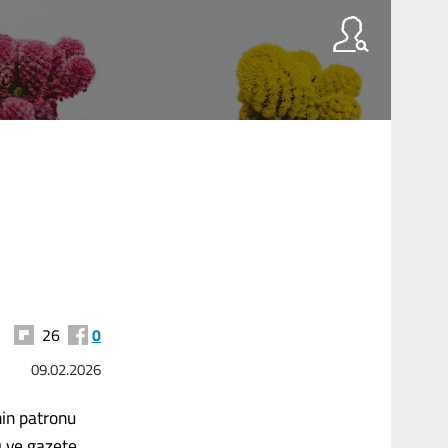
26
0
09.02.2026
in patronu
ı ve gazete