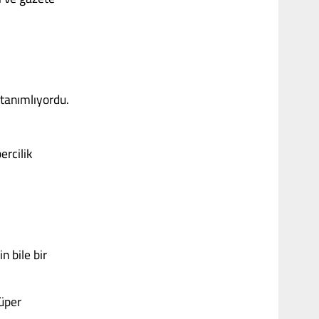
 tanımlıyordu.
rcilik
n bile bir
süper