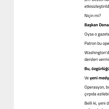
etkisizleştirild
Niçin mi?
Başkan Donal
Oysa o gazete 
Patron bu oper
Washington’da
dersleri vermi
Bu, özgürlüğü
Ve
yeni medy
Operasyon, bır
çırpıda ezileb
Belli ki, yen