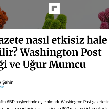
azete nasıl etkisiz hale
ilir? Washington Post
ği ve Uğur Mumcu
k Şahin
ete
fta ABD başkentinde öyle olmadı. Washington Post gazetesin
 emriyle gazetenin yazı işlerinden 300 gazeteci işten çıkarıld