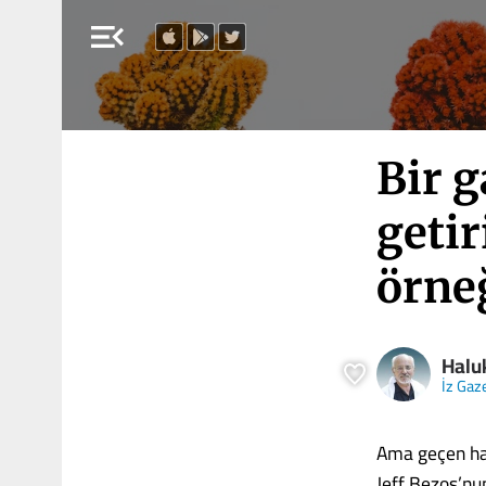
menu_open
Bir g
getir
örne
Halu
İz Gaz
Ama geçen ha
Jeff Bezos’nun