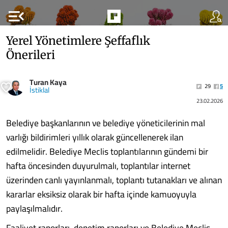
menu_open
Yerel Yönetimlere Şeffaflık
Önerileri
Turan Kaya
29
5
İstiklal
23.02.2026
Belediye başkanlarının ve belediye yöneticilerinin mal
varlığı bildirimleri yıllık olarak güncellenerek ilan
edilmelidir. Belediye Meclis toplantılarının gündemi bir
hafta öncesinden duyurulmalı, toplantılar internet
üzerinden canlı yayınlanmalı, toplantı tutanakları ve alınan
kararlar eksiksiz olarak bir hafta içinde kamuoyuyla
paylaşılmalıdır.
Faaliyet raporları, denetim raporları ve Belediye Meclis