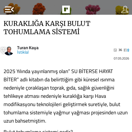
menu_open
KURAKLIĞA KARŞI BULUT
TOHUMLAMA SİSTEMİ
Turan Kaya
36
0
İstiklal
07.05.2026
2025 Yılında yayınlanmış olan” SU BİTERSE HAYAT
BİTER” adlı kitabın da belirttiğim gibi küresel ısınma
nedeniyle çoraklaşan toprak, gıda, sağlık güvenliğini
tehlikeye atması nedeniyle kuraklığa karşı Hava
modifikasyonu teknolojileri geliştirmek suretiyle, bulut
tohumlama sistemiyle yağmur yağması projesinden uzun
uzun bahsetmiştim.
Bulut tohumlama sistemi nedir?