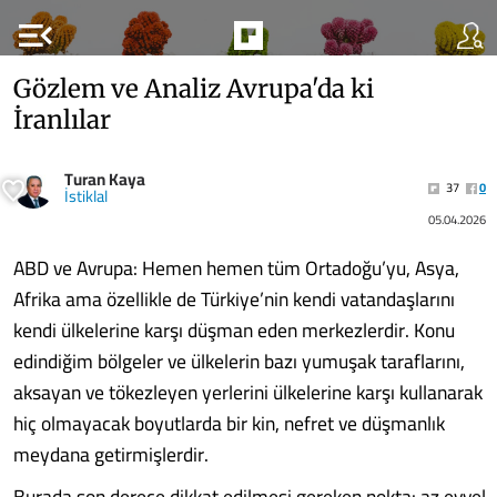
menu_open
Gözlem ve Analiz Avrupa'da ki
İranlılar
Turan Kaya
37
0
İstiklal
05.04.2026
ABD ve Avrupa: Hemen hemen tüm Ortadoğu’yu, Asya,
Afrika ama özellikle de Türkiye’nin kendi vatandaşlarını
kendi ülkelerine karşı düşman eden merkezlerdir. Konu
edindiğim bölgeler ve ülkelerin bazı yumuşak taraflarını,
aksayan ve tökezleyen yerlerini ülkelerine karşı kullanarak
hiç olmayacak boyutlarda bir kin, nefret ve düşmanlık
meydana getirmişlerdir.
Burada son derece dikkat edilmesi gereken nokta: az evvel