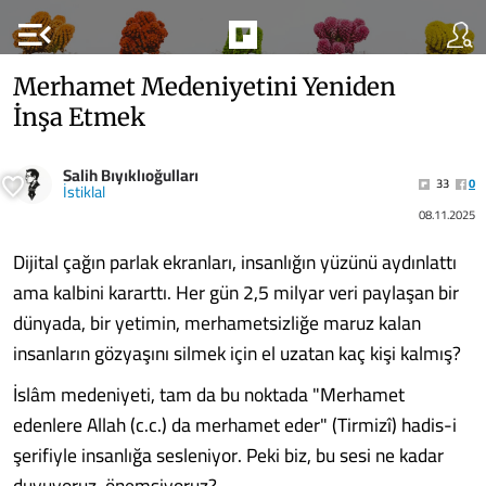
menu_open
Merhamet Medeniyetini Yeniden
İnşa Etmek
Salih Bıyıklıoğulları
33
0
İstiklal
08.11.2025
Dijital çağın parlak ekranları, insanlığın yüzünü aydınlattı
ama kalbini kararttı. Her gün 2,5 milyar veri paylaşan bir
dünyada, bir yetimin, merhametsizliğe maruz kalan
insanların gözyaşını silmek için el uzatan kaç kişi kalmış?
İslâm medeniyeti, tam da bu noktada "Merhamet
edenlere Allah (c.c.) da merhamet eder" (Tirmizî) hadis-i
şerifiyle insanlığa sesleniyor. Peki biz, bu sesi ne kadar
duyuyoruz, önemsiyoruz?