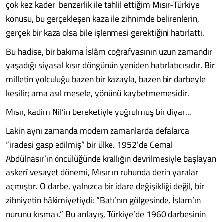
çok kez kaderi benzerlik ile tahlil ettiğim Mısır-Türkiye
konusu, bu gerçekleşen kaza ile zihnimde belirenlerin,
gerçek bir kaza olsa bile işlenmesi gerektiğini hatırlattı.
Bu hadise, bir bakıma İslâm coğrafyasının uzun zamandır
yaşadığı siyasal kısır döngünün yeniden hatırlatıcısıdır. Bir
milletin yolculuğu bazen bir kazayla, bazen bir darbeyle
kesilir; ama asıl mesele, yönünü kaybetmemesidir.
Mısır, kadim Nil’in bereketiyle yoğrulmuş bir diyar...
Lakin aynı zamanda modern zamanlarda defalarca
“iradesi gasp edilmiş” bir ülke. 1952’de Cemal
Abdülnasır’ın öncülüğünde krallığın devrilmesiyle başlayan
askerî vesayet dönemi, Mısır’ın ruhunda derin yaralar
açmıştır. O darbe, yalnızca bir idare değişikliği değil, bir
zihniyetin hâkimiyetiydi: “Batı’nın gölgesinde, İslam’ın
nurunu kısmak.” Bu anlayış, Türkiye’de 1960 darbesinin