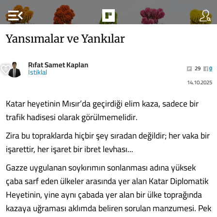
menu_open
Yansımalar ve Yankılar
Rıfat Samet Kaplan
29
0
İstiklal
14.10.2025
Katar heyetinin Mısır’da geçirdiği elim kaza, sadece bir
trafik hadisesi olarak görülmemelidir.
Zira bu topraklarda hiçbir şey sıradan değildir; her vaka bir
işarettir, her işaret bir ibret levhası...
Gazze uygulanan soykırımın sonlanması adına yüksek
çaba sarf eden ülkeler arasında yer alan Katar Diplomatik
Heyetinin, yine aynı çabada yer alan bir ülke toprağında
kazaya uğraması aklımda beliren sorulan manzumesi. Pek