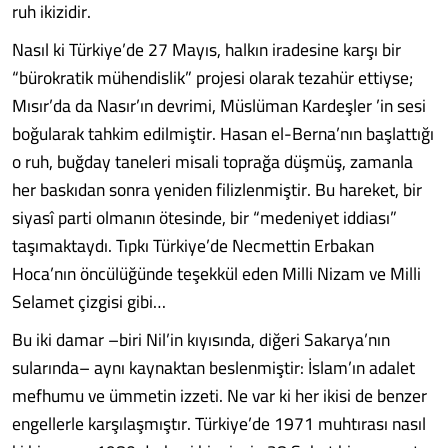
ruh ikizidir.
Nasıl ki Türkiye’de 27 Mayıs, halkın iradesine karşı bir
“bürokratik mühendislik” projesi olarak tezahür ettiyse;
Mısır’da da Nasır’ın devrimi, Müslüman Kardeşler ’in sesi
boğularak tahkim edilmiştir. Hasan el-Berna’nın başlattığı
o ruh, buğday taneleri misali toprağa düşmüş, zamanla
her baskıdan sonra yeniden filizlenmiştir. Bu hareket, bir
siyasî parti olmanın ötesinde, bir “medeniyet iddiası”
taşımaktaydı. Tıpkı Türkiye’de Necmettin Erbakan
Hoca’nın öncülüğünde teşekkül eden Milli Nizam ve Milli
Selamet çizgisi gibi…
Bu iki damar –biri Nil’in kıyısında, diğeri Sakarya’nın
sularında– aynı kaynaktan beslenmiştir: İslam’ın adalet
mefhumu ve ümmetin izzeti. Ne var ki her ikisi de benzer
engellerle karşılaşmıştır. Türkiye’de 1971 muhtırası nasıl