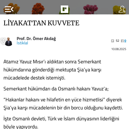
menu_open
LİYAKATTAN KUVVETE
Prof. Dr. Ömer Akdağ
52
0
İstiklal
10.08.2025
Atamız Yavuz Mısır’ı aldıktan sonra Semerkant
hükümdarına gönderdiği mektupta Şia’ya karşı
mücadelede destek istemişti.
Semerkant hükümdarı da Osmanlı hakanı Yavuz’a;
“Hakanlar hakanı ve hilafetin en yüce hizmetlisi” diyerek
Şia’ya karşı mücadelenin bir din borcu olduğunu kaydetti.
İşte Osmanlı devleti, Türk ve İslam dünyasının liderliğini
böyle yapıyordu.