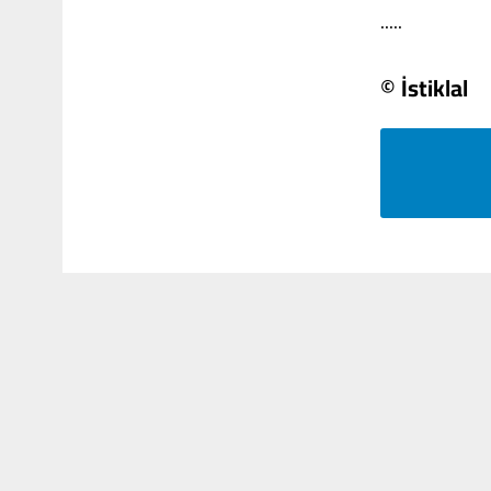
.....
© İstiklal