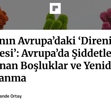
nın Avrupa’daki ‘Diren
si’: Avrupa’da Şiddetl
nan Boşluklar ve Yeni
lanma
Hande Ortay