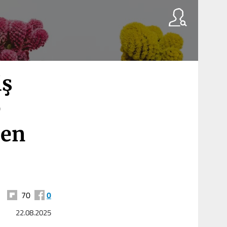
iş
e
den
70
0
22.08.2025