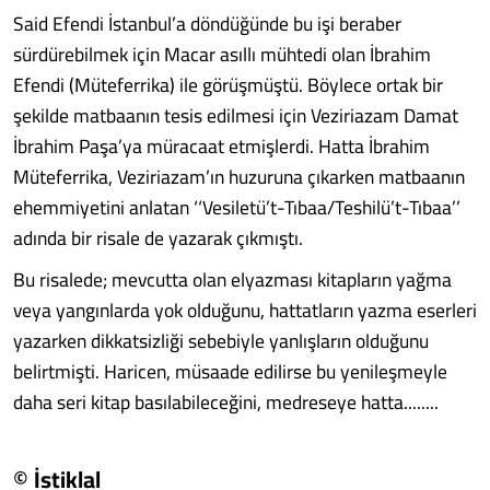
Said Efendi İstanbul’a döndüğünde bu işi beraber
sürdürebilmek için Macar asıllı mühtedi olan İbrahim
Efendi (Müteferrika) ile görüşmüştü. Böylece ortak bir
şekilde matbaanın tesis edilmesi için Veziriazam Damat
İbrahim Paşa’ya müracaat etmişlerdi. Hatta İbrahim
Müteferrika, Veziriazam’ın huzuruna çıkarken matbaanın
ehemmiyetini anlatan ‘‘Vesiletü’t-Tıbaa/Teshilü’t-Tıbaa’’
adında bir risale de yazarak çıkmıştı.
Bu risalede; mevcutta olan elyazması kitapların yağma
veya yangınlarda yok olduğunu, hattatların yazma eserleri
yazarken dikkatsizliği sebebiyle yanlışların olduğunu
belirtmişti. Haricen, müsaade edilirse bu yenileşmeyle
daha seri kitap basılabileceğini, medreseye hatta........
© İstiklal