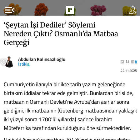
menu_open
‘Şeytan İşi Dediler’ Söylemi
Nereden Çıktı? Osmanlı’da Matbaa
Gerçeği
Abdullah Kalınsazlıoğlu
31
0
İstiklal
22.11.2025
Cumhuriyetin ilanıyla birlikte tarih yazım geleneğinde
birtakım iddialar tekrar ede gelmiştir. Bunlardan birisi de,
matbaanın Osmanlı Devleti’ne Avrupa’dan asırlar sonra
geldiğini, ilk matbaanın (Gutenberg matbaasından yaklaşık
iki yüzyıl sonra 1700'lü yıllarda) sadece İbrahim
Müteferrika tarafından kurulduğunu öne sürmektedirler.
Halbuki Avrupa’ya matbaa, XV. Yüzyılın ortalarına doğru