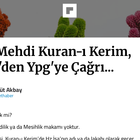
Mehdi Kuran-ı Kerim,
den Ypg'ye Çağrı...
üt Akbay
ethaber
k mi?
ilik ya da Mesihlik makamı yoktur.
, Kuran-ı Kerim’de Hz İsa’nın adı ya da lakabı olarak geçer.