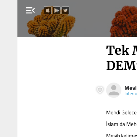
menu_open
Tek 
DEM'
Mevl
Intern
Mehdi Gelece
İslam’da Mehd
Mesih kelimesi