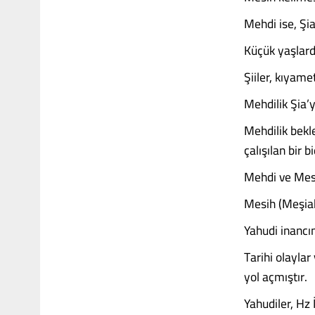
Mehdi ise, Şia
Küçük yaşlard
Şiiler, kıyam
Mehdilik Şia’y
Mehdilik bekle
çalışılan bir bi
Mehdi ve Mesih
Mesih (Meşiah
Yahudi inancın
Tarihi olaylar
yol açmıştır.
Yahudiler, Hz