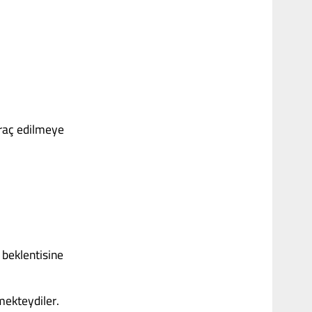
ihraç edilmeye
ı beklentisine
mekteydiler.