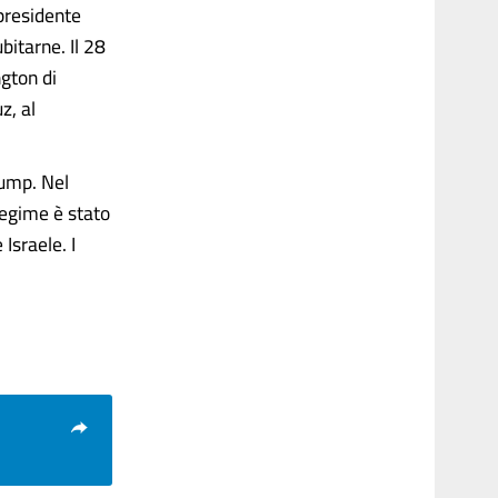
 presidente
bitarne. Il 28
ngton di
z, al
rump. Nel
regime è stato
Israele. I