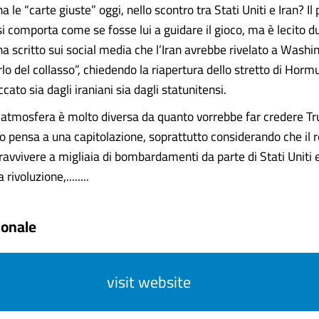
a le “carte giuste” oggi, nello scontro tra Stati Uniti e Iran? Il
i comporta come se fosse lui a guidare il gioco, ma è lecito du
a scritto sui social media che l’Iran avrebbe rivelato a Washi
rlo del collasso”, chiedendo la riapertura dello stretto di Hormu
to sia dagli iraniani sia dagli statunitensi.
, l’atmosfera è molto diversa da quanto vorrebbe far credere T
 pensa a una capitolazione, soprattutto considerando che il 
avvivere a migliaia di bombardamenti da parte di Stati Uniti e 
rivoluzione,........
ionale
visit website