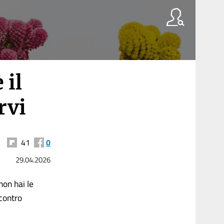
 il
rvi
41
0
29.04.2026
non hai le
 contro