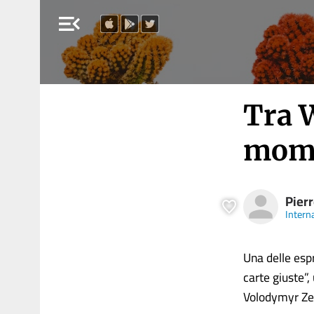
menu_open
Tra 
mome
Pier
Intern
Una delle esp
carte giuste”,
Volodymyr Zel