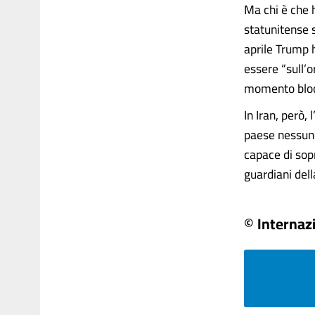
Ma chi è che h
statunitense s
aprile Trump h
essere “sull’o
momento blocca
In Iran, però
paese nessuno
capace di sopr
guardiani della 
© Internaz