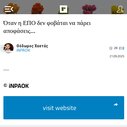
menu_open
Όταν η ΕΠΟ δεν φοβάται να πάρει
αποφάσεις…
Θόδωρος Χαστάς
29
0
iNPAOK
21.09.2025
.....
© iNPAOK
visit website