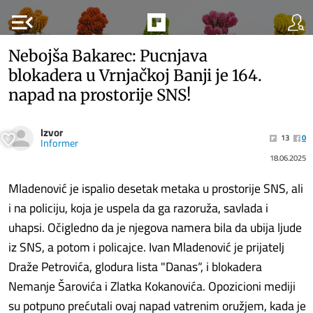
menu_open
Nebojša Bakarec: Pucnjava
blokadera u Vrnjačkoj Banji je 164.
napad na prostorije SNS!
Izvor
13
0
Informer
18.06.2025
Mladenović je ispalio desetak metaka u prostorije SNS, ali
i na policiju, koja je uspela da ga razoruža, savlada i
uhapsi. Očigledno da je njegova namera bila da ubija ljude
iz SNS, a potom i policajce. Ivan Mladenović je prijatelj
Draže Petrovića, glodura lista "Danas“, i blokadera
Nemanje Šarovića i Zlatka Kokanovića. Opozicioni mediji
su potpuno prećutali ovaj napad vatrenim oružjem, kada je