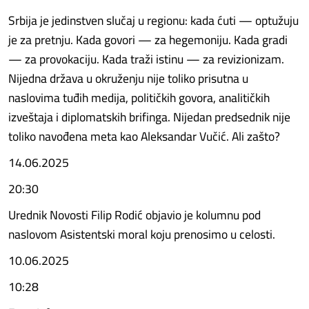
Srbija je jedinstven slučaj u regionu: kada ćuti — optužuju
je za pretnju. Kada govori — za hegemoniju. Kada gradi
— za provokaciju. Kada traži istinu — za revizionizam.
Nijedna država u okruženju nije toliko prisutna u
naslovima tuđih medija, političkih govora, analitičkih
izveštaja i diplomatskih brifinga. Nijedan predsednik nije
toliko navođena meta kao Aleksandar Vučić. Ali zašto?
14.06.2025
20:30
Urednik Novosti Filip Rodić objavio je kolumnu pod
naslovom Asistentski moral koju prenosimo u celosti.
10.06.2025
10:28