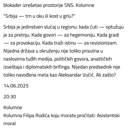
blokader izrešetao prostorije SNS. Kolumne
"Srbija — trn u oku ili kost u grlu?"
Srbija je jedinstven slučaj u regionu: kada ćuti — optužuju
je za pretnju. Kada govori — za hegemoniju. Kada gradi
— za provokaciju. Kada traži istinu — za revizionizam.
Nijedna država u okruženju nije toliko prisutna u
naslovima tuđih medija, političkih govora, analitičkih
izveštaja i diplomatskih brifinga. Nijedan predsednik nije
toliko navođena meta kao Aleksandar Vučić. Ali zašto?
14.06.2025
20:30
Kolumne
Kolumna Filipa Rodića koju morate pročitati: Asistentski
moral