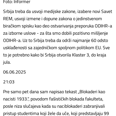
Foto: Informer
Srbija treba da usvoji medijske zakone, izabere novi Savet
REM, usvoji izmene i dopune zakona o jedinstvenom
biračkom spisku kao deo ostvarivanja preporuka ODIHR-a
za izborne uslove - za šta smo dobili pozitivno mišljenje
ODIHR-a. Uz to Srbija treba da održi najmanje 60 odsto
usklađenosti sa zajedničkom spoljnom politikom EU. Sve
to je potrebno kako bi Srbija otvorila Klaster 3, do kraja
jula.
06.06.2025
21:03
Pre samo pet dana sam napisao tekast „Blokaderi kao
nacisti 1933.“, povodom fašističkih blokada fakulteta,
posle niza slučajeva kada su naciblokaderi zabranjivali
pristup studentima koji žele da uče, koji predstavljaju 99