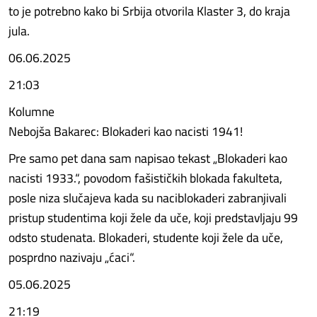
to je potrebno kako bi Srbija otvorila Klaster 3, do kraja
jula.
06.06.2025
21:03
Kolumne
Nebojša Bakarec: Blokaderi kao nacisti 1941!
Pre samo pet dana sam napisao tekast „Blokaderi kao
nacisti 1933.“, povodom fašističkih blokada fakulteta,
posle niza slučajeva kada su naciblokaderi zabranjivali
pristup studentima koji žele da uče, koji predstavljaju 99
odsto studenata. Blokaderi, studente koji žele da uče,
posprdno nazivaju „ćaci“.
05.06.2025
21:19