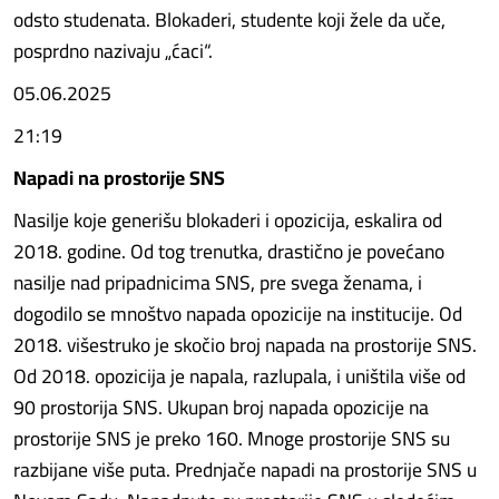
odsto studenata. Blokaderi, studente koji žele da uče,
posprdno nazivaju „ćaci“.
05.06.2025
21:19
Napadi na prostorije SNS
Nasilje koje generišu blokaderi i opozicija, eskalira od
2018. godine. Od tog trenutka, drastično je povećano
nasilje nad pripadnicima SNS, pre svega ženama, i
dogodilo se mnoštvo napada opozicije na institucije. Od
2018. višestruko je skočio broj napada na prostorije SNS.
Od 2018. opozicija je napala, razlupala, i uništila više od
90 prostorija SNS. Ukupan broj napada opozicije na
prostorije SNS je preko 160. Mnoge prostorije SNS su
razbijane više puta. Prednjače napadi na prostorije SNS u