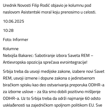
Urednik Novosti Filip Rodić objavio je kolumnu pod
naslovom Asistentski moral koju prenosimo u celosti.
10.06.2025
10:28
Foto: Informer
Kolumne
Nebojša Bakarec: Sabotiranje izbora Saveta REM –
Antievropska opozicija sprečava evrointegracije!
Srbija treba da usvoji medijske zakone, izabere novi Savet
REM, usvoji izmene i dopune zakona o jedinstvenom
biračkom spisku kao deo ostvarivanja preporuka ODIHR-a
za izborne uslove - za šta smo dobili pozitivno mišljenje
ODIHR-a. Uz to Srbija treba da održi najmanje 60 odsto
usklađenosti sa zajedničkom spoljnom politikom EU. Sve