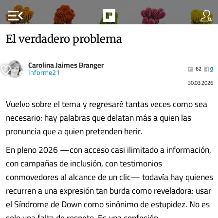
menu_open
El verdadero problema
Carolina Jaimes Branger
62
0
Informe21
30.03.2026
Vuelvo sobre el tema y regresaré tantas veces como sea
necesario: hay palabras que delatan más a quien las
pronuncia que a quien pretenden herir.
En pleno 2026 —con acceso casi ilimitado a información,
con campañas de inclusión, con testimonios
conmovedores al alcance de un clic— todavía hay quienes
recurren a una expresión tan burda como reveladora: usar
el Síndrome de Down como sinónimo de estupidez. No es
solo una falta de respeto. Es una confesión.