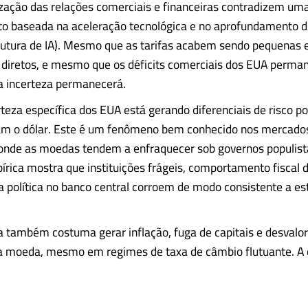
zação das relações comerciais e financeiras contradizem uma
o baseada na aceleração tecnológica e no aprofundamento do
trutura de IA). Mesmo que as tarifas acabem sendo pequenas
 diretos, e mesmo que os déficits comerciais dos EUA perm
 a incerteza permanecerá.
teza específica dos EUA está gerando diferenciais de risco pol
tam o dólar. Este é um fenômeno bem conhecido nos mercado
onde as moedas tendem a enfraquecer sob governos populist
pírica mostra que instituições frágeis, comportamento fiscal d
ia política no banco central corroem de modo consistente a es
 também costuma gerar inflação, fuga de capitais e desvalo
da moeda, mesmo em regimes de taxa de câmbio flutuante. A