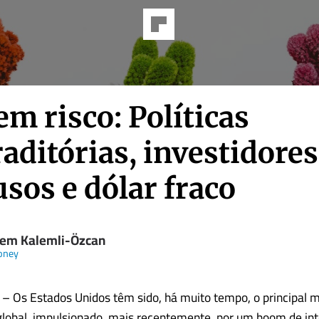
m risco: Políticas
aditórias, investidores
sos e dólar fraco
em Kalemli-Özcan
oney
 Os Estados Unidos têm sido, há muito tempo, o principal m
lobal, impulsionado, mais recentemente, por um boom de int