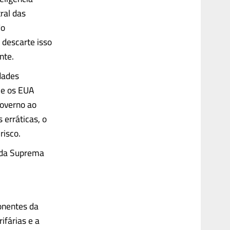
tral das
do
 descarte isso
nte.
dades
Se os EUA
governo ao
 erráticas, o
risco.
o da Suprema
ponentes da
ifárias e a