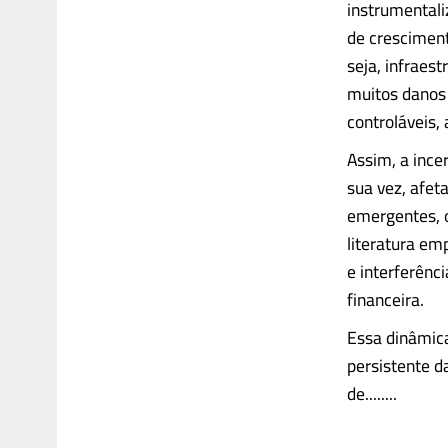
instrumentali
de cresciment
seja, infraes
muitos danos
controláveis,
Assim, a incer
sua vez, afe
emergentes, 
literatura em
e interferênc
financeira.
Essa dinâmica
persistente 
de........