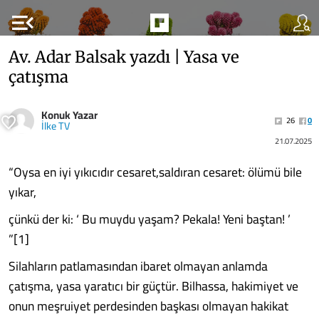
menu_open
Av. Adar Balsak yazdı | Yasa ve
çatışma
Konuk Yazar
26
0
İlke TV
21.07.2025
“Oysa en iyi yıkıcıdır cesaret,saldıran cesaret: ölümü bile
yıkar,
çünkü der ki: ‘ Bu muydu yaşam? Pekala! Yeni baştan! ’
”[1]
Silahların patlamasından ibaret olmayan anlamda
çatışma, yasa yaratıcı bir güçtür. Bilhassa, hakimiyet ve
onun meşruiyet perdesinden başkası olmayan hakikat