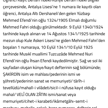
çerçevesinde, Antalya Lisesi’ne 1 numara ile kayıtlı olan
öğrenci, Antalya Altı Dershaneli’den gelen Yüzbaşı
Mehmed Efendi’nin oğlu 1324/1905 Elmalı doğumlu
Mehmed Fahri olduğu görülmektedir. 9 Eylül 1340/1924
tarihinde kaydı alınan ve 14 Ağustos 1341/1925 tarihinde
mezun olup Kule Askeri Lisesi’ne giden Mehmed Fahri’den
boşalan 1 numaraya, 10 Eylül 1341/10 Eylül 1925
tarihinde Musıkî muallimi Tuzcuzâde Mehmed Nuri
Efendi’nin oğlu İhsan Efendi kaydedilmiştir. Sağ ve sol iki
sayfadan oluşan künye/kayıt defterinin sağ bölümünde;
ŞAKİRDİN isim ve mahlası/pederinin ismi ve
şöhreti/pederinin sanat ve memuriyeti/ târîh-i
tevellüdü/mahall-i vilâdeti/sicil-i nüfusa kayıt olduğu
mahal/ VELÎ OLAN ZÂTIN ismi/sanat veya
memuriyeti/cihet-i karabeti/ikâmetgâhı-semt-i
meşhuru-mahalle-sokak-hane numarası, defterin sol