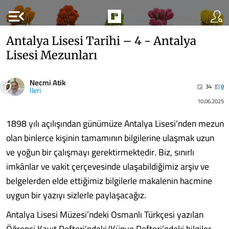
menu_open
Antalya Lisesi Tarihi – 4 - Antalya
Lisesi Mezunları
Necmi Atik
34
0
İleri
10.06.2025
1898 yılı açılışından günümüze Antalya Lisesi’nden mezun
olan binlerce kişinin tamamının bilgilerine ulaşmak uzun
ve yoğun bir çalışmayı gerektirmektedir. Biz, sınırlı
imkânlar ve vakit çerçevesinde ulaşabildiğimiz arşiv ve
belgelerden elde ettiğimiz bilgilerle makalenin hacmine
uygun bir yazıyı sizlerle paylaşacağız.
Antalya Lisesi Müzesi’ndeki Osmanlı Türkçesi yazılan
Öğrenci Kayıt Defteri’ndeki/Künye Defteri’ndeki bilgiler