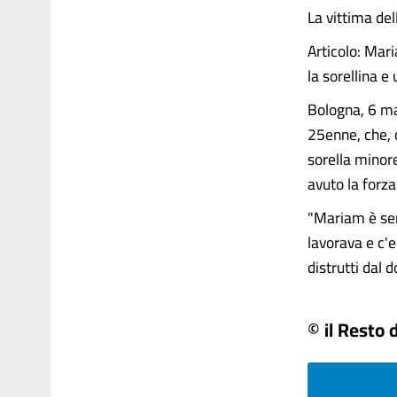
La vittima de
Articolo: Mari
la sorellina e
Bologna, 6 ma
25enne, che, 
sorella minor
avuto la forza 
"Mariam è sem
lavorava e c'e
distrutti dal do
© il Resto 