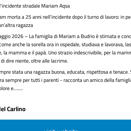
ll'incidente stradale Mariam Aqsa
am morta a 25 anni nell’incidente dopo il turno di lavoro: in per
 un’altra ragazza
ggio 2026 – La famiglia di Mariam a Budrio è stimata e conos
come anche la sorella ora in ospedale, studiava e lavorava, la
e, la mamma e il papà. Uno strazio indescrivibile, per la ma
di dire niente, oltre alle lacrime.
pre stata una ragazza buona, educata, rispettosa e tenace. 
ra sempre per tutti i parenti - racconta un amico della famigl
lore e........
del Carlino