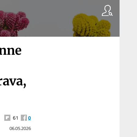
enne
rava,
61
0
06.05.2026