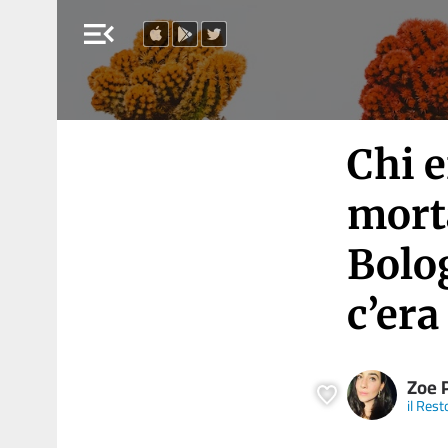
menu_open
Chi 
morta
Bolog
c’era
Zoe 
il Rest