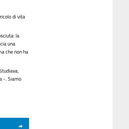
icolo di vita
ciuta: la
scia una
mma che non ha
Studiava,
ia -. Siamo