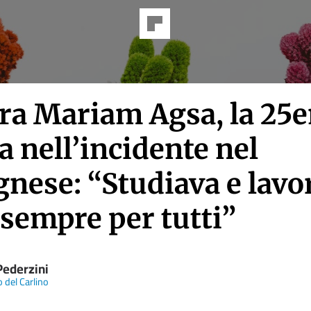
era Mariam Agsa, la 25
 nell’incidente nel
nese: “Studiava e lavo
 sempre per tutti”
Pederzini
o del Carlino