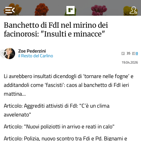
menu_open
Banchetto di FdI nel mirino dei
facinorosi: "Insulti e minacce"
Zoe Pederzini
35
0
il Resto del Carlino
19.04.2026
Li avrebbero insultati dicendogli di ‘tornare nelle fogne’ e
additandoli come ‘fascisti’: caos al banchetto di FdI ieri
mattina...
Articolo: Aggrediti attivisti di FdI: "C’è un clima
avvelenato"
Articolo: "Nuovi poliziotti in arrivo e reati in calo"
Articolo: Polizia, nuovo scontro tra Fdi e Pd. Bignami e