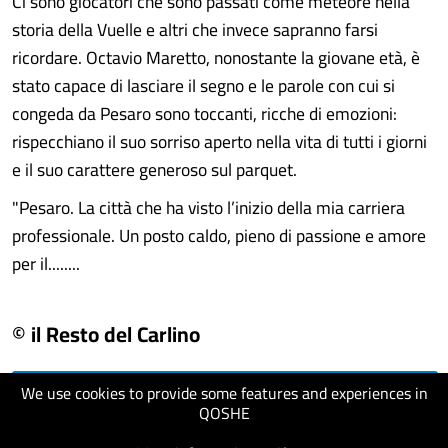
Ci sono giocatori che sono passati come meteore nella
storia della Vuelle e altri che invece sapranno farsi
ricordare. Octavio Maretto, nonostante la giovane età, è
stato capace di lasciare il segno e le parole con cui si
congeda da Pesaro sono toccanti, ricche di emozioni:
rispecchiano il suo sorriso aperto nella vita di tutti i giorni
e il suo carattere generoso sul parquet.
"Pesaro. La città che ha visto l’inizio della mia carriera
professionale. Un posto caldo, pieno di passione e amore
per il........
© il Resto del Carlino
We use cookies to provide some features and experiences in
visit website
QOSHE