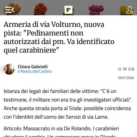
menu_open
Armeria di via Volturno, nuova
pista: "Pedinamenti non
autorizzati dai pm. Va identificato
quel carabiniere"
Chiara Gabrielli
26
0
il Resto del Carlino
09.07.2026
Istanza dei legali dei familiari delle vittime: "C’è un
testimone, il militare non era tra gli investigatori ufficiali".
Anche questa strada porta al Sisde: possibile coincidenza
con l’identikit dell’uomo dei Servizi di via Lame.
Articolo: Massacrato in via De Rolandis. I carabinieri
chiudono il cerchio. Un aggressore preso in Olanda