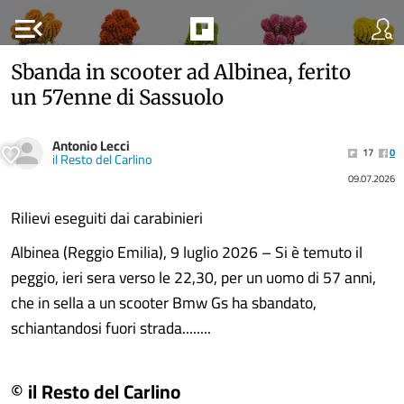
menu_open
Sbanda in scooter ad Albinea, ferito
un 57enne di Sassuolo
Antonio Lecci
17
0
il Resto del Carlino
09.07.2026
Rilievi eseguiti dai carabinieri
Albinea (Reggio Emilia), 9 luglio 2026 – Si è temuto il
peggio, ieri sera verso le 22,30, per un uomo di 57 anni,
che in sella a un scooter Bmw Gs ha sbandato,
schiantandosi fuori strada........
© il Resto del Carlino